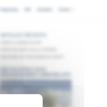
Programmes
RSE
Actualités
Contact
ARTICLES RÉCENTS
CUBECO à CARBON-BLANC
OPERATION GRDF livrée à LATRESNE
AMOPIERRE EST PARTENAIRE DE COBATY
DÉCOUVREZ NOS
PROGRAMMES IMMOBILIER