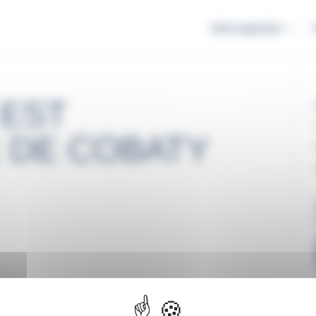
Notre approche
 EST
 DE COBATY