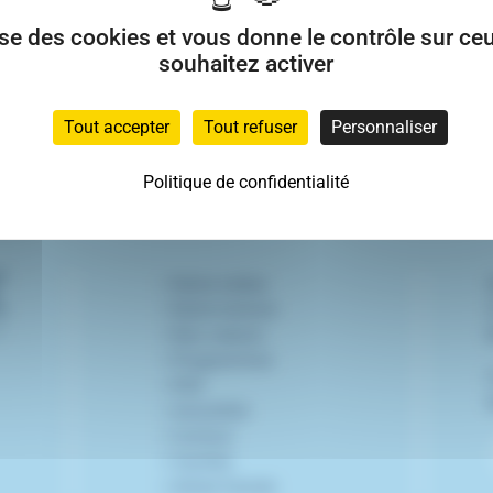
lise des cookies et vous donne le contrôle sur c
souhaitez activer
Tout accepter
Tout refuser
Personnaliser
Politique de confidentialité
>
Notre métier
>
Notre histoire
>
Nos valeurs
>
Programmes
>
RSE
>
Actualités
>
Contact
>
Carrière
>
Achat foncier