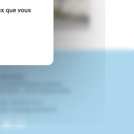
eux que vous
AMOPIERRE
41 rue du Professeur Calmette
BP 50145 – 33150 CENON CEDEX
Fixe : 05 56 67 89 33
Mail : contact@amopierre.fr