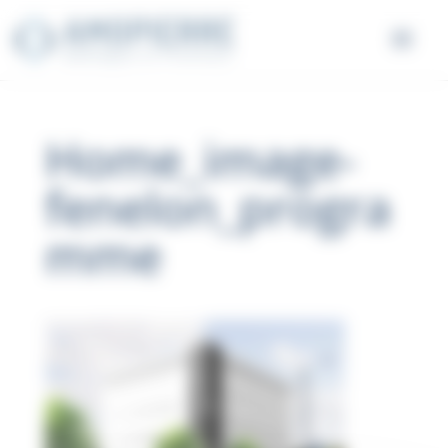
Panneau de gestion des cookies
Home_image-
fenelon_progra
mme