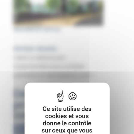
PARTAGER CET ARTICLE
Articles récents
CUBECO à CARBON-BLANC
OPERATION GRDF livrée à LATRESNE
AMOPIERRE EST PARTENAIRE DE COBATY
Découvrez nos
programmes
Ce site utilise des
immobilier
cookies et vous
donne le contrôle
sur ceux que vous