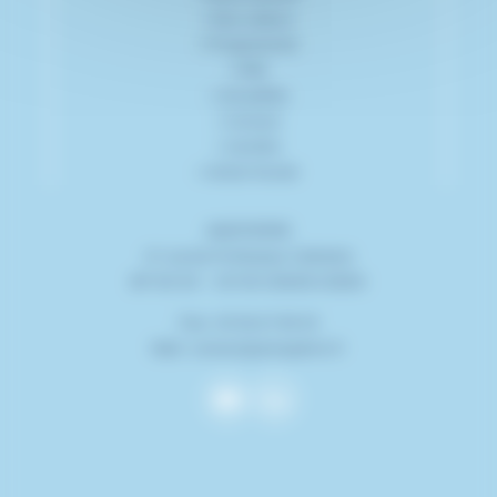
>
Nos valeurs
>
Programmes
>
RSE
>
Actualités
>
Contact
>
Carrière
>
Achat foncier
AMOPIERRE
41 rue du Professeur Calmette
BP 50145 – 33150 CENON CEDEX
Fixe : 05 56 67 89 33
Mail : contact@amopierre.fr